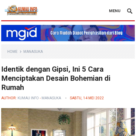
MENU
Blog Kumau Info
HOME
MANASUKA
Identik dengan Gipsi, Ini 5 Cara
Menciptakan Desain Bohemian di
Rumah
AUTHOR:
KUMAU INFO
-
MANASUKA
SABTU, 14 MEI 2022