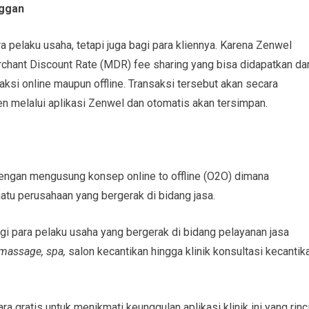
nggan
a pelaku usaha, tetapi juga bagi para kliennya. Karena Zenwel
chant Discount Rate (MDR) fee sharing yang bisa didapatkan dar
saksi online maupun offline. Transaksi tersebut akan secara
en melalui aplikasi Zenwel dan otomatis akan tersimpan.
dengan mengusung konsep online to offline (O2O) dimana
tu perusahaan yang bergerak di bidang jasa.
gi para pelaku usaha yang bergerak di bidang pelayanan jasa
massage, spa,
salon kecantikan hingga klinik konsultasi kecantik
 gratis untuk menikmati keunggulan aplikasi klinik ini yang rinc