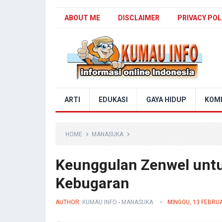
ABOUT ME
DISCLAIMER
PRIVACY POL
Blog Kumau Info
ARTI
EDUKASI
GAYA HIDUP
KOM
HOME
MANASUKA
Keunggulan Zenwel untuk
Kebugaran
AUTHOR:
KUMAU INFO
-
MANASUKA
MINGGU, 13 FEBRUA