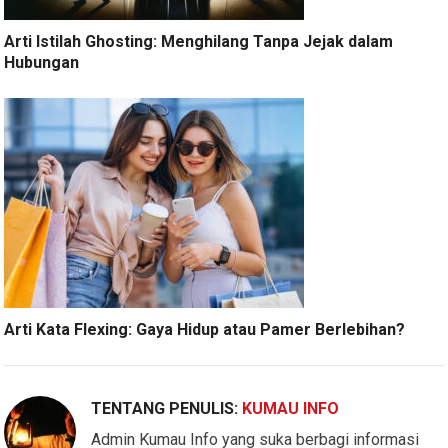
Arti Istilah Ghosting: Menghilang Tanpa Jejak dalam
Hubungan
Arti Kata Flexing: Gaya Hidup atau Pamer Berlebihan?
TENTANG PENULIS:
KUMAU INFO
Admin Kumau Info yang suka berbagi informasi