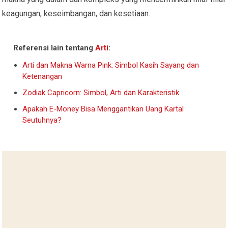
keagungan, keseimbangan, dan kesetiaan.
Referensi lain tentang
Arti
:
Arti dan Makna Warna Pink: Simbol Kasih Sayang dan
Ketenangan
Zodiak Capricorn: Simbol, Arti dan Karakteristik
Apakah E-Money Bisa Menggantikan Uang Kartal
Seutuhnya?