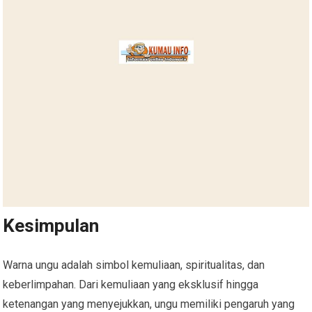
Kesimpulan
Warna ungu adalah simbol kemuliaan, spiritualitas, dan
keberlimpahan. Dari kemuliaan yang eksklusif hingga
ketenangan yang menyejukkan, ungu memiliki pengaruh yang