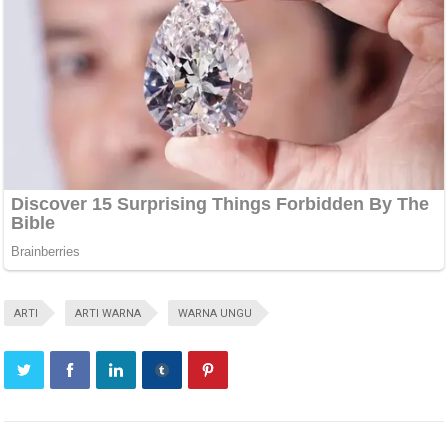
ARTI
ARTI WARNA
WARNA UNGU