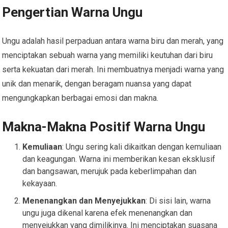
Pengertian Warna Ungu
Ungu adalah hasil perpaduan antara warna biru dan merah, yang
menciptakan sebuah warna yang memiliki keutuhan dari biru
serta kekuatan dari merah. Ini membuatnya menjadi warna yang
unik dan menarik, dengan beragam nuansa yang dapat
mengungkapkan berbagai emosi dan makna.
Makna-Makna Positif Warna Ungu
Kemuliaan
: Ungu sering kali dikaitkan dengan kemuliaan
dan keagungan. Warna ini memberikan kesan eksklusif
dan bangsawan, merujuk pada keberlimpahan dan
kekayaan.
Menenangkan dan Menyejukkan
: Di sisi lain, warna
ungu juga dikenal karena efek menenangkan dan
menyejukkan yang dimilikinya. Ini menciptakan suasana