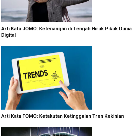
Arti Kata JOMO: Ketenangan di Tengah Hiruk Pikuk Dunia
Digital
Arti Kata FOMO: Ketakutan Ketinggalan Tren Kekinian