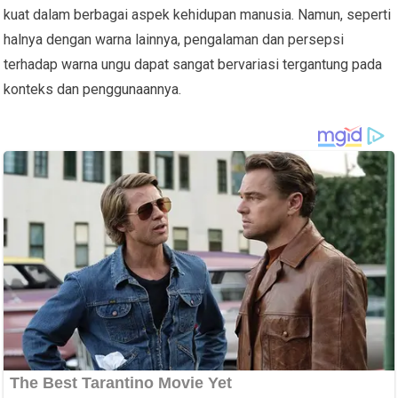
kuat dalam berbagai aspek kehidupan manusia. Namun, seperti
halnya dengan warna lainnya, pengalaman dan persepsi
terhadap warna ungu dapat sangat bervariasi tergantung pada
konteks dan penggunaannya.