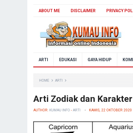
ABOUT ME
DISCLAIMER
PRIVACY POL
Blog Kumau Info
ARTI
EDUKASI
GAYA HIDUP
KOM
HOME
ARTI
Arti Zodiak dan Karakte
AUTHOR:
KUMAU INFO
-
ARTI
KAMIS, 22 OKTOBER 2020