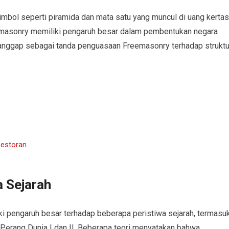
simbol seperti piramida dan mata satu yang muncul di uang kertas
eemasonry memiliki pengaruh besar dalam pembentukan negara
 dianggap sebagai tanda penguasaan Freemasonry terhadap struktu
Restoran
a Sejarah
ki pengaruh besar terhadap beberapa peristiwa sejarah, termasu
 Perang Dunia I dan II. Beberapa teori menyatakan bahwa