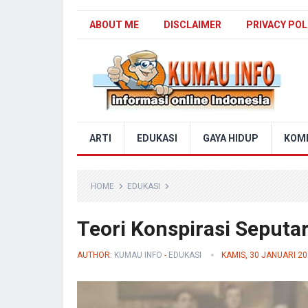
ABOUT ME
DISCLAIMER
PRIVACY POL
Blog Kumau Info
ARTI
EDUKASI
GAYA HIDUP
KOM
HOME
EDUKASI
Teori Konspirasi Seput
AUTHOR:
KUMAU INFO
-
EDUKASI
KAMIS, 30 JANUARI 2