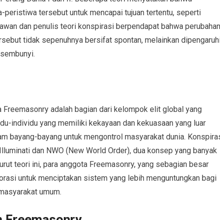
eristiwa tersebut untuk mencapai tujuan tertentu, seperti
rawan dan penulis teori konspirasi berpendapat bahwa perubaha
tersebut tidak sepenuhnya bersifat spontan, melainkan dipengaruh
rsembunyi.
 Freemasonry adalah bagian dari kelompok elit global yang
vidu-individu yang memiliki kekayaan dan kekuasaan yang luar
lam bayang-bayang untuk mengontrol masyarakat dunia. Konspira
g Illuminati dan NWO (New World Order), dua konsep yang banyak
urut teori ini, para anggota Freemasonry, yang sebagian besar
borasi untuk menciptakan sistem yang lebih menguntungkan bagi
masyarakat umum.
m Freemasonry