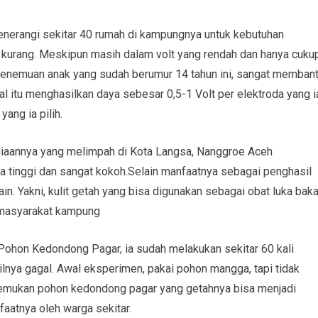
menerangi sekitar 40 rumah di kampungnya untuk kebutuhan
urang. Meskipun masih dalam volt yang rendah dan hanya cuku
penemuan anak yang sudah berumur 14 tahun ini, sangat memban
 itu menghasilkan daya sebesar 0,5-1 Volt per elektroda yang i
ang ia pilih.
diaannya yang melimpah di Kota Langsa, Nanggroe Aceh
a tinggi dan sangat kokoh.Selain manfaatnya sebagai penghasil
lain. Yakni, kulit getah yang bisa digunakan sebagai obat luka baka
 masyarakat kampung
hon Kedondong Pagar, ia sudah melakukan sekitar 60 kali
lnya gagal. Awal eksperimen, pakai pohon mangga, tapi tidak
nemukan pohon kedondong pagar yang getahnya bisa menjadi
faatnya oleh warga sekitar.