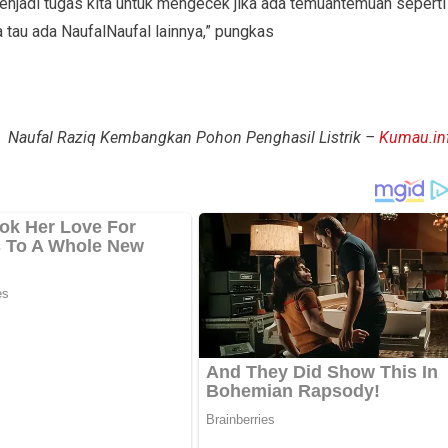
menjadi tugas kita untuk mengecek jika ada temuantemuan seperti
a tau ada NaufalNaufal lainnya,” pungkas
Naufal Raziq Kembangkan Pohon Penghasil Listrik –
Kumau.in