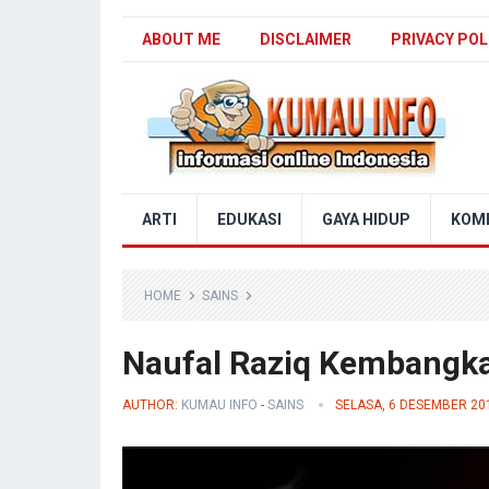
ABOUT ME
DISCLAIMER
PRIVACY POL
Blog Kumau Info
ARTI
EDUKASI
GAYA HIDUP
KOM
HOME
SAINS
Naufal Raziq Kembangka
AUTHOR:
KUMAU INFO
-
SAINS
SELASA, 6 DESEMBER 20