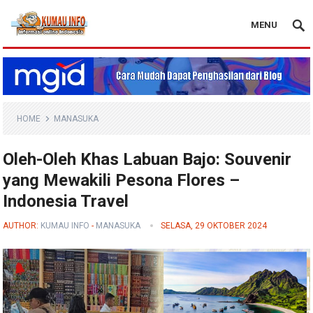
MENU
Blog Kumau Info
HOME
MANASUKA
Oleh-Oleh Khas Labuan Bajo: Souvenir
yang Mewakili Pesona Flores –
Indonesia Travel
AUTHOR:
KUMAU INFO
-
MANASUKA
SELASA, 29 OKTOBER 2024