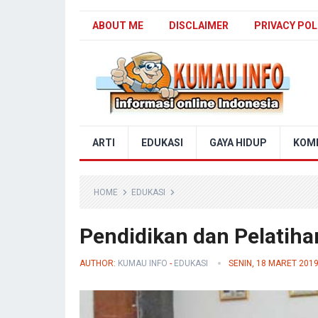
ABOUT ME
DISCLAIMER
PRIVACY POL
Blog Kumau Info
ARTI
EDUKASI
GAYA HIDUP
KOM
HOME
EDUKASI
Pendidikan dan Pelatiha
AUTHOR:
KUMAU INFO
-
EDUKASI
SENIN, 18 MARET 201