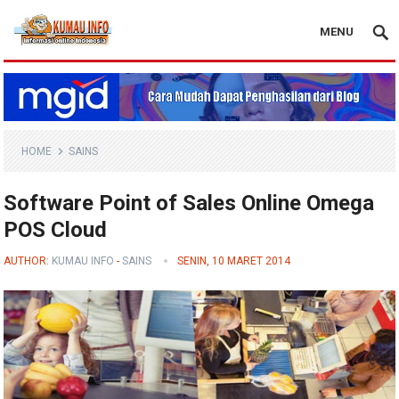
MENU
Blog Kumau Info
HOME
SAINS
Software Point of Sales Online Omega
POS Cloud
AUTHOR:
KUMAU INFO
-
SAINS
SENIN, 10 MARET 2014