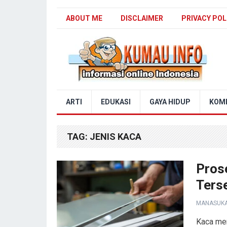
ABOUT ME
DISCLAIMER
PRIVACY POL
Blog Kumau Info
ARTI
EDUKASI
GAYA HIDUP
KOM
TAG:
JENIS KACA
Pros
Ters
MANASUK
Kaca mer