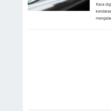
Kaca dig
kendaraa
mengala