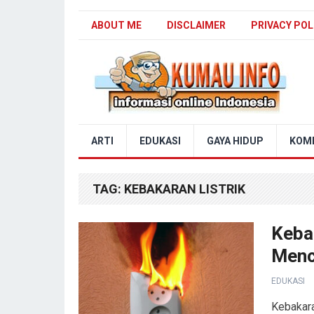
ABOUT ME
DISCLAIMER
PRIVACY POL
Blog Kumau Info
ARTI
EDUKASI
GAYA HIDUP
KOM
TAG:
KEBAKARAN LISTRIK
Keba
Menc
EDUKASI
Kebakara