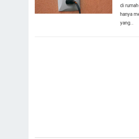
di rumah
hanya me
yang…