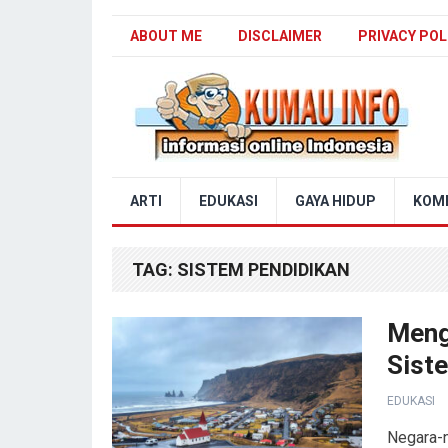
ABOUT ME
DISCLAIMER
PRIVACY POL
Blog Kumau Info
ARTI
EDUKASI
GAYA HIDUP
KOM
TAG:
SISTEM PENDIDIKAN
Meng
Sist
EDUKASI
Negara-n