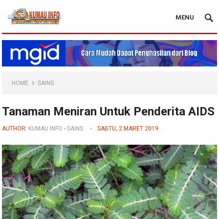
MENU
Blog Kumau Info
HOME
SAINS
Tanaman Meniran Untuk Penderita AIDS
AUTHOR:
KUMAU INFO
-
SAINS
SABTU, 2 MARET 2019