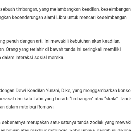
h sebuah timbangan, yang melambangkan keadilan, keseimbangan
ngkan kecenderungan alami Libra untuk mencari keseimbangan
ang penuh dengan arti. Ini mewakili kebutuhan akan keadilan,
 Orang yang terlahir di bawah tanda ini seringkali memiliki
dalam interaksi sosial mereka.
an dengan Dewi Keadilan Yunani, Dike, yang menggambarkan kons
rasal dari kata Latin yang berarti “timbangan” atau “skala”. Tand
ilan dalam mitologi Romawi.
ra sebenarnya merupakan satu-satunya tanda zodiak yang mewaki
kan hewan atau makhluk mitologis. Sebelumnya, daerah ini dikena