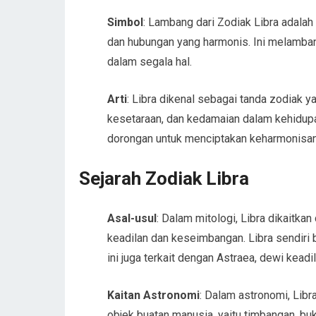
Simbol
: Lambang dari Zodiak Libra adala
dan hubungan yang harmonis. Ini melamba
dalam segala hal.
Arti
: Libra dikenal sebagai tanda zodiak y
kesetaraan, dan kedamaian dalam kehidupan.
dorongan untuk menciptakan keharmonisan 
Sejarah Zodiak Libra
Asal-usul
: Dalam mitologi, Libra dikaitk
keadilan dan keseimbangan. Libra sendiri be
ini juga terkait dengan Astraea, dewi kead
Kaitan Astronomi
: Dalam astronomi, Lib
objek buatan manusia, yaitu timbangan, bu