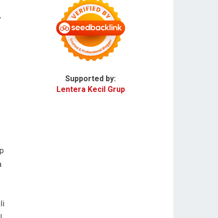
,
Supported by:
Lentera Kecil Grup
ep
a
li
l