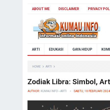
ABOUT ME
DISCLAIMER
PRIVACY POL
Blog Kumau Info
ARTI
EDUKASI
GAYA HIDUP
KOM
HOME
ARTI
Zodiak Libra: Simbol, Art
AUTHOR:
KUMAU INFO
-
ARTI
SABTU, 10 FEBRUARI 2024