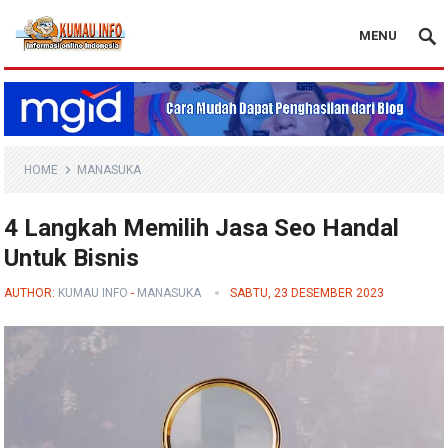
MENU
Blog Kumau Info
HOME
MANASUKA
4 Langkah Memilih Jasa Seo Handal
Untuk Bisnis
AUTHOR:
KUMAU INFO
-
MANASUKA
SABTU, 23 DESEMBER 2023