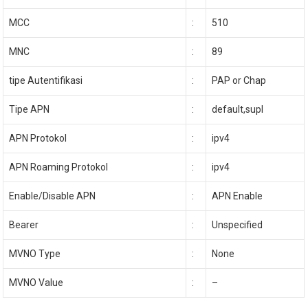
MCC
:
510
MNC
:
89
tipe Autentifikasi
:
PAP or Chap
Tipe APN
:
default,supl
APN Protokol
:
ipv4
APN Roaming Protokol
:
ipv4
Enable/Disable APN
:
APN Enable
Bearer
:
Unspecified
MVNO Type
:
None
MVNO Value
:
–