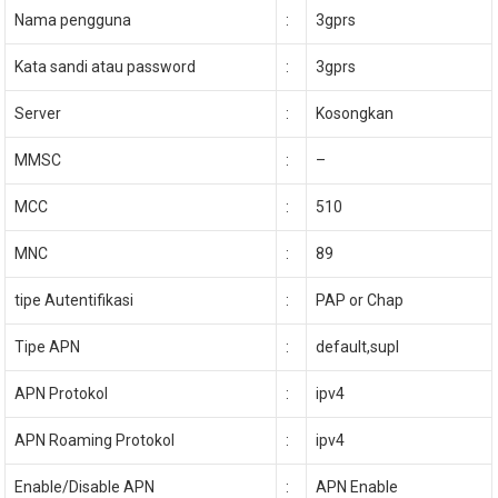
Nama pengguna
:
3gprs
Kata sandi atau password
:
3gprs
Server
:
Kosongkan
MMSC
:
–
MCC
:
510
MNC
:
89
tipe Autentifikasi
:
PAP or Chap
Tipe APN
:
default,supl
APN Protokol
:
ipv4
APN Roaming Protokol
:
ipv4
Enable/Disable APN
:
APN Enable