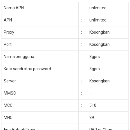
Nama APN
:
unlimited
APN
:
unlimited
Proxy
:
Kosongkan
Port
:
Kosongkan
Nama pengguna
:
3gprs
Kata sandi atau password
:
3gprs
Server
:
Kosongkan
MMSC
:
–
MCC
:
510
MNC
:
89
tipe Autentifikasi
:
PAP or Chap