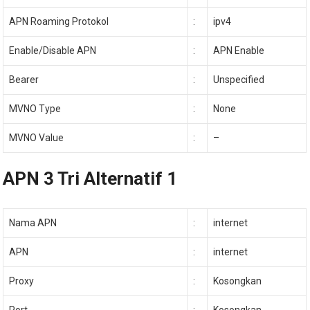
APN Roaming Protokol
:
ipv4
Enable/Disable APN
:
APN Enable
Bearer
:
Unspecified
MVNO Type
:
None
MVNO Value
:
–
APN 3 Tri Alternatif 1
Nama APN
:
internet
APN
:
internet
Proxy
:
Kosongkan
Port
:
Kosongkan