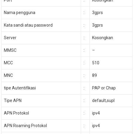
Nama pengguna
:
3gprs
Kata sandi atau password
:
3gprs
Server
:
Kosongkan
MMSC
:
–
MCC
:
510
MNC
:
89
tipe Autentifikasi
:
PAP or Chap
Tipe APN
:
default,supl
APN Protokol
:
ipv4
APN Roaming Protokol
:
ipv4