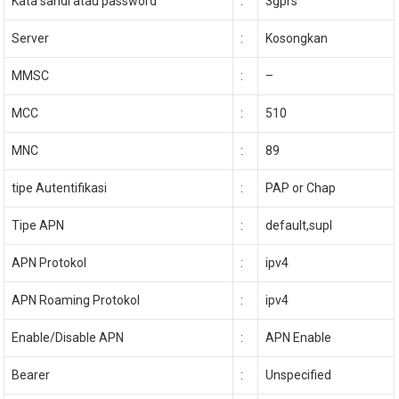
Kata sandi atau password
:
3gprs
Server
:
Kosongkan
MMSC
:
–
MCC
:
510
MNC
:
89
tipe Autentifikasi
:
PAP or Chap
Tipe APN
:
default,supl
APN Protokol
:
ipv4
APN Roaming Protokol
:
ipv4
Enable/Disable APN
:
APN Enable
Bearer
:
Unspecified