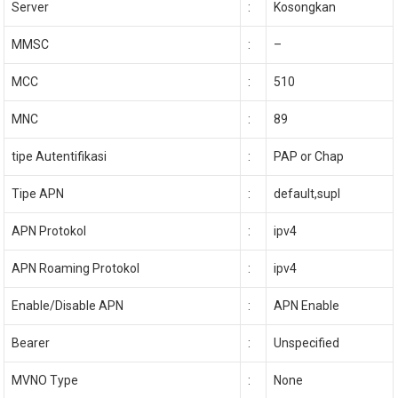
Server
:
Kosongkan
MMSC
:
–
MCC
:
510
MNC
:
89
tipe Autentifikasi
:
PAP or Chap
Tipe APN
:
default,supl
APN Protokol
:
ipv4
APN Roaming Protokol
:
ipv4
Enable/Disable APN
:
APN Enable
Bearer
:
Unspecified
MVNO Type
:
None