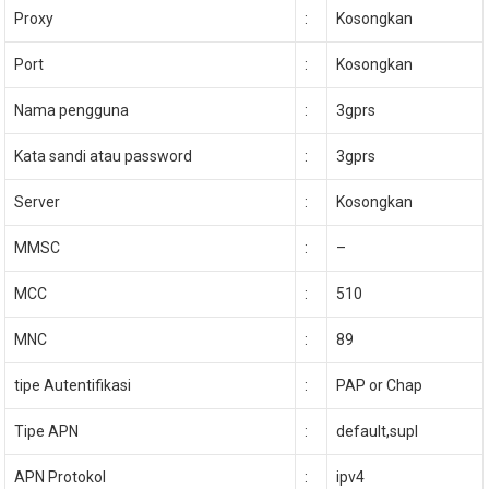
Proxy
:
Kosongkan
Port
:
Kosongkan
Nama pengguna
:
3gprs
Kata sandi atau password
:
3gprs
Server
:
Kosongkan
MMSC
:
–
MCC
:
510
MNC
:
89
tipe Autentifikasi
:
PAP or Chap
Tipe APN
:
default,supl
APN Protokol
:
ipv4