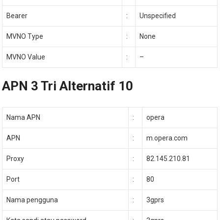
Bearer
:
Unspecified
MVNO Type
:
None
MVNO Value
:
–
APN 3 Tri Alternatif 10
Nama APN
:
opera
APN
:
m.opera.com
Proxy
:
82.145.210.81
Port
:
80
Nama pengguna
:
3gprs