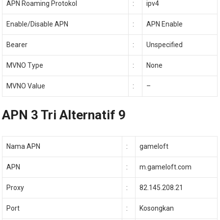
APN Roaming Protokol
:
ipv4
Enable/Disable APN
:
APN Enable
Bearer
:
Unspecified
MVNO Type
:
None
MVNO Value
:
–
APN 3 Tri Alternatif 9
Nama APN
:
gameloft
APN
:
m.gameloft.com
Proxy
:
82.145.208.21
Port
:
Kosongkan