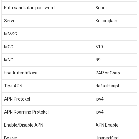
Kata sandi atau password
:
3gprs
Server
:
Kosongkan
MMSC
:
–
MCC
:
510
MNC
:
89
tipe Autentifikasi
:
PAP or Chap
Tipe APN
:
default,supl
APN Protokol
:
ipv4
APN Roaming Protokol
:
ipv4
Enable/Disable APN
:
APN Enable
Bearer
:
Unspecified