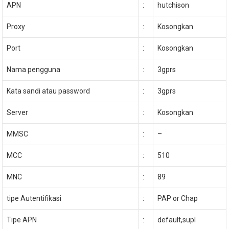
APN
:
hutchison
Proxy
:
Kosongkan
Port
:
Kosongkan
Nama pengguna
:
3gprs
Kata sandi atau password
:
3gprs
Server
:
Kosongkan
MMSC
:
–
MCC
:
510
MNC
:
89
tipe Autentifikasi
:
PAP or Chap
Tipe APN
:
default,supl