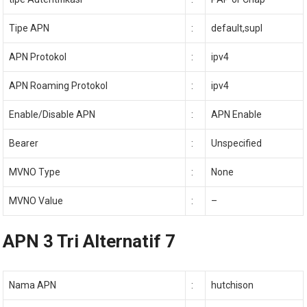
Tipe APN
:
default,supl
APN Protokol
:
ipv4
APN Roaming Protokol
:
ipv4
Enable/Disable APN
:
APN Enable
Bearer
:
Unspecified
MVNO Type
:
None
MVNO Value
:
–
APN 3 Tri Alternatif 7
Nama APN
:
hutchison