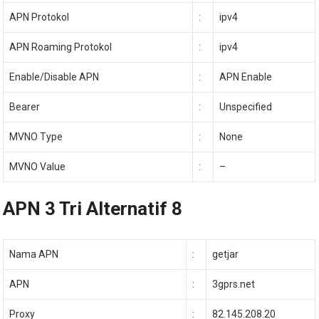
APN Protokol
:
ipv4
APN Roaming Protokol
:
ipv4
Enable/Disable APN
:
APN Enable
Bearer
:
Unspecified
MVNO Type
:
None
MVNO Value
:
–
APN 3 Tri Alternatif 8
Nama APN
:
getjar
APN
:
3gprs.net
Proxy
:
82.145.208.20