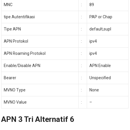
MNC
:
89
tipe Autentifikasi
:
PAP or Chap
Tipe APN
:
default,supl
APN Protokol
:
ipv4
APN Roaming Protokol
:
ipv4
Enable/Disable APN
:
APN Enable
Bearer
:
Unspecified
MVNO Type
:
None
MVNO Value
:
–
APN 3 Tri Alternatif 6