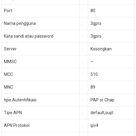
Port
:
80
Nama pengguna
:
3gprs
Kata sandi atau password
:
3gprs
Server
:
Kosongkan
MMSC
:
–
MCC
:
510
MNC
:
89
tipe Autentifikasi
:
PAP or Chap
Tipe APN
:
default,supl
APN Protokol
:
ipv4