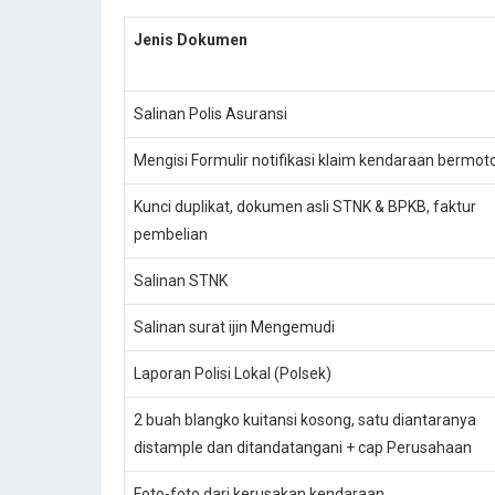
Jenis Dokumen
Salinan Polis Asuransi
Mengisi Formulir notifikasi klaim kendaraan bermot
Kunci duplikat, dokumen asli STNK & BPKB, faktur
pembelian
Salinan STNK
Salinan surat ijin Mengemudi
Laporan Polisi Lokal (Polsek)
2 buah blangko kuitansi kosong, satu diantaranya
distample dan ditandatangani + cap Perusahaan
Foto-foto dari kerusakan kendaraan