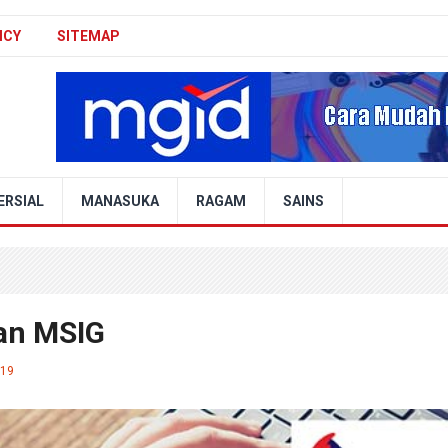
ICY
SITEMAP
ERSIAL
MANASUKA
RAGAM
SAINS
an MSIG
019