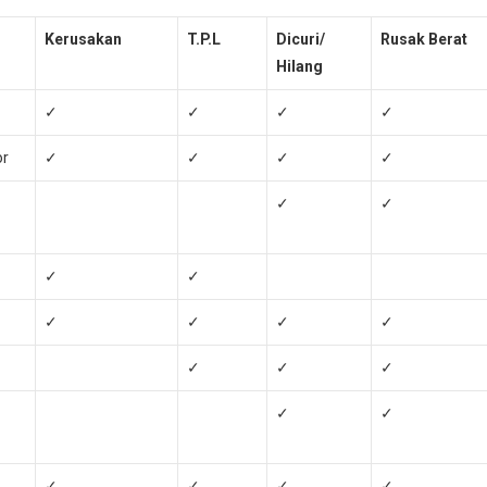
Kerusakan
T.P.L
Dicuri/
Rusak Berat
Hilang
✓
✓
✓
✓
or
✓
✓
✓
✓
✓
✓
✓
✓
✓
✓
✓
✓
✓
✓
✓
✓
✓
✓
✓
✓
✓