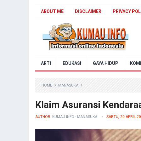
ABOUT ME
DISCLAIMER
PRIVACY POL
Blog Kumau Info
ARTI
EDUKASI
GAYA HIDUP
KOM
HOME
MANASUKA
Klaim Asuransi Kendara
AUTHOR:
KUMAU INFO
-
MANASUKA
SABTU, 20 APRIL 2