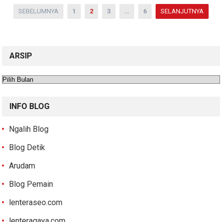
Paginasi
SEBELUMNYA
1
2
3
…
6
SELANJUTNYA
pos
ARSIP
Arsip
INFO BLOG
Ngalih Blog
Blog Detik
Arudam
Blog Pemain
lenteraseo.com
lenteragaya.com