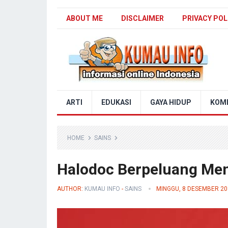
ABOUT ME
DISCLAIMER
PRIVACY POL
Blog Kumau Info
ARTI
EDUKASI
GAYA HIDUP
KOM
HOME
SAINS
Halodoc Berpeluang Menj
AUTHOR:
KUMAU INFO
-
SAINS
MINGGU, 8 DESEMBER 20